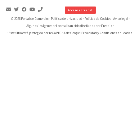
Acceso intranet
· © 2026
Portal de Comercio:
·
Política de privacidad
·
Política de Cookies
·
Aviso legal
·
·
Algunas imágenes del portal han sido diseñadas por Freepik
·
· Este Sitio está protegido por reCAPTCHA de Google:
Privacidad
y
Condiciones aplicadas
·