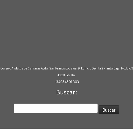
Consejo Andaluz de Cámaras Avda. San Francisco Javier 9, Edificio Sevilla 2 Planta Baja. Módulo 9
41018 Sevilla.
+34954501303
Buscar:
Buscar: