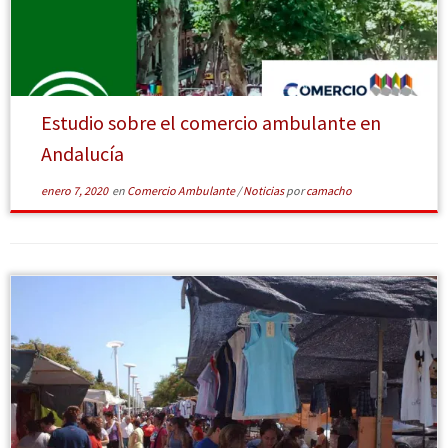
[Leer más]
Estudio sobre el comercio ambulante en
Andalucía
enero 7, 2020
en
Comercio Ambulante
/
Noticias
por
camacho