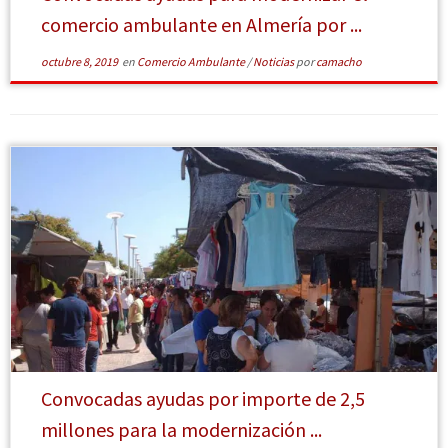
comercio ambulante en Almería por ...
octubre 8, 2019
en
Comercio Ambulante
/
Noticias
por
camacho
[Leer más]
Convocadas ayudas por importe de 2,5
millones para la modernización ...