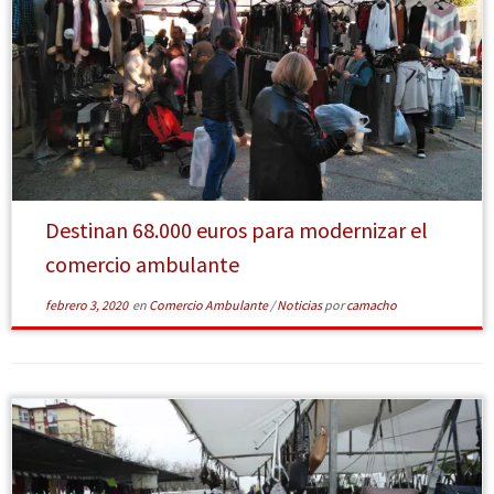
[Leer más]
Destinan 68.000 euros para modernizar el
comercio ambulante
febrero 3, 2020
en
Comercio Ambulante
/
Noticias
por
camacho