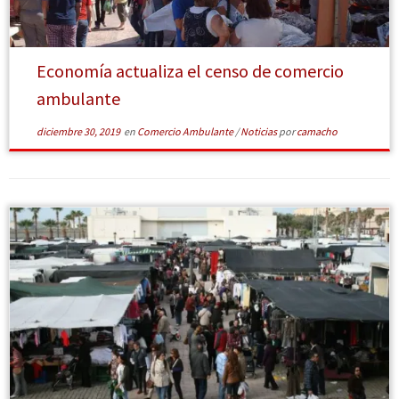
[Leer
más]
Economía actualiza el censo de comercio
ambulante
diciembre 30, 2019
en
Comercio Ambulante
/
Noticias
por
camacho
[Leer más]