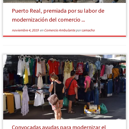
Puerto Real, premiada por su labor de
modernización del comercio ...
noviembre 4, 2019
en
Comercio Ambulante
por
camacho
[Leer
más]
Convocadas ayudas para modernizar el