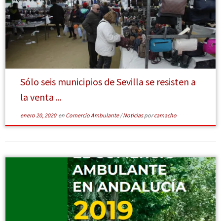
[Leer más]
Sólo seis municipios de Sevilla se resisten a
la venta ...
enero 20, 2020
en
Comercio Ambulante
/
Noticias
por
camacho