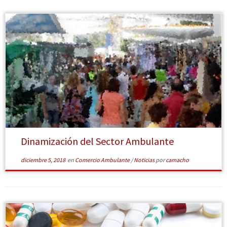
[Leer más]
Dinamización del Sector Ambulante
diciembre 5, 2018
en
Comercio Ambulante
/
Noticias
por
camacho