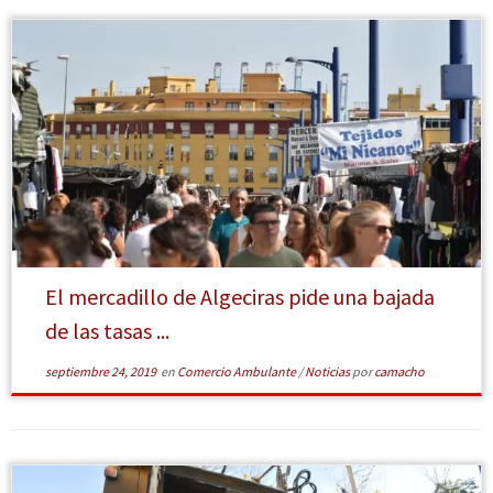
[Leer más]
El mercadillo de Algeciras pide una bajada
de las tasas ...
septiembre 24, 2019
en
Comercio Ambulante
/
Noticias
por
camacho