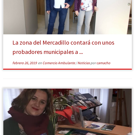
[Leer más]
La zona del Mercadillo contará con unos
probadores municipales a ...
febrero 26, 2019
en
Comercio Ambulante
/
Noticias
por
camacho