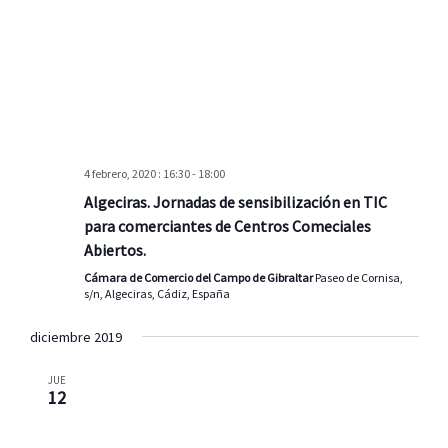
o
s
4 febrero, 2020 : 16:30
-
18:00
Algeciras. Jornadas de sensibilización en TIC
para comerciantes de Centros Comeciales
Abiertos.
Cámara de Comercio del Campo de Gibraltar
Paseo de Cornisa,
s/n, Algeciras, Cádiz, España
diciembre 2019
JUE
12