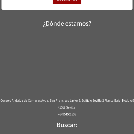
¿Dónde estamos?
Consejo Andaluz de Cámaras Avda. San Francisco Javier 9, Edificio Sevilla 2 Planta Baja. Módulo 9
41018 Sevilla.
+34954501303
Buscar: