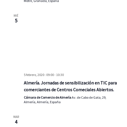
u
v
Motril, Granada, España
e
e
n
d
MIÉ
t
5
a
o
y
v
i
s
t
a
s
5 febrero, 2020 : 09:00
-
10:30
d
Almería. Jornadas de sensibilización en TIC para
e
comerciantes de Centros Comeciales Abiertos.
E
Cámara de Comercio de Almería
Av. de Cabo de Gata, 29,
v
Almería, Almería, España
e
n
MAR
t
4