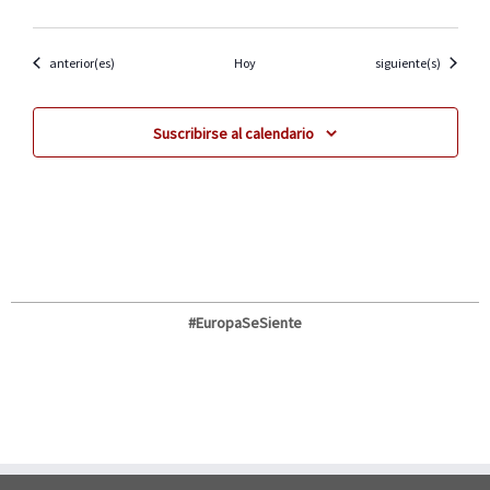
Eventos
Eventos
anterior(es)
Hoy
siguiente(s)
Suscribirse al calendario
#EuropaSeSiente