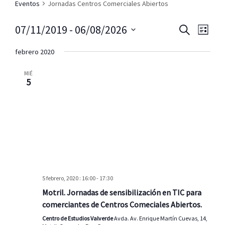
Eventos
Jornadas Centros Comerciales Abiertos
N
N
07/11/2019
 - 
06/08/2026
B
L
a
a
u
S
i
v
s
v
febrero 2020
s
e
e
c
e
g
t
l
a
a
a
MIÉ
g
e
r
5
c
c
a
i
c
c
ó
i
n
i
o
d
ó
e
n
n
v
a
i
d
r
s
e
f
t
b
e
a
5 febrero, 2020 : 16:00
-
17:30
c
s
ú
Motril. Jornadas de sensibilización en TIC para
d
h
s
comerciantes de Centros Comeciales Abiertos.
e
a
q
E
Centro de Estudios Valverde
Avda. Av. Enrique Martín Cuevas, 14,
.