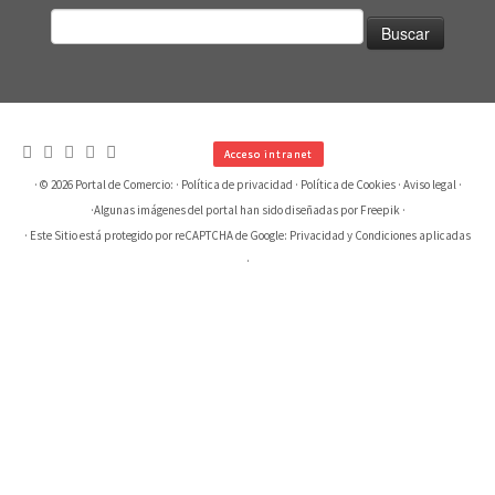
Buscar:
Acceso intranet
· © 2026
Portal de Comercio:
·
Política de privacidad
·
Política de Cookies
·
Aviso legal
·
·
Algunas imágenes del portal han sido diseñadas por Freepik
·
· Este Sitio está protegido por reCAPTCHA de Google:
Privacidad
y
Condiciones aplicadas
·