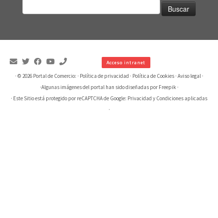
Buscar:
Acceso intranet
· © 2026
Portal de Comercio:
·
Política de privacidad
·
Política de Cookies
·
Aviso legal
·
·
Algunas imágenes del portal han sido diseñadas por Freepik
·
· Este Sitio está protegido por reCAPTCHA de Google:
Privacidad
y
Condiciones aplicadas
·