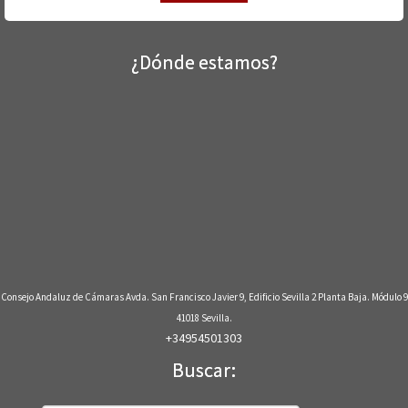
¿Dónde estamos?
Consejo Andaluz de Cámaras Avda. San Francisco Javier 9, Edificio Sevilla 2 Planta Baja. Módulo 9
41018 Sevilla.
+34954501303
Buscar: