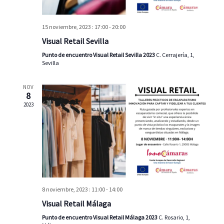
d
h
s
e
a
q
E
15 noviembre, 2023 : 17:00
-
20:00
.
u
v
Visual Retail Sevilla
e
e
n
Punto de encuentro Visual Retail Sevilla 2023
C. Cerrajería, 1,
d
t
Sevilla
a
o
y
NOV
8
v
2023
i
s
t
a
s
d
e
8 noviembre, 2023 : 11:00
-
14:00
E
Visual Retail Málaga
v
Punto de encuentro Visual Retail Málaga 2023
C. Rosario, 1,