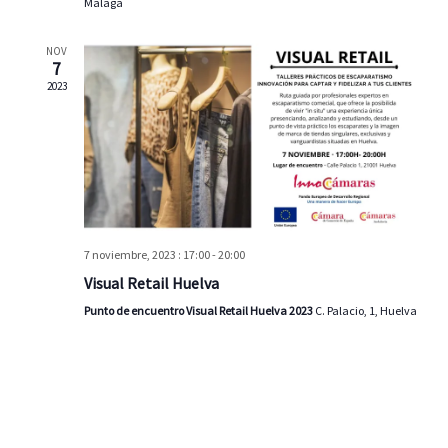
e
Málaga
n
t
NOV
7
o
2023
s
7 noviembre, 2023 : 17:00
-
20:00
Visual Retail Huelva
Punto de encuentro Visual Retail Huelva 2023
C. Palacio, 1, Huelva