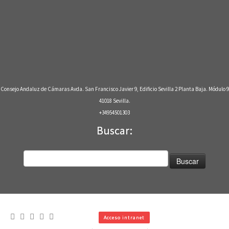
Consejo Andaluz de Cámaras Avda. San Francisco Javier 9, Edificio Sevilla 2 Planta Baja. Módulo 9
41018 Sevilla.
+34954501303
Buscar:
Buscar:
Acceso intranet