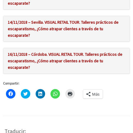
escaparate?
14/11/2018 – Sevilla. VISUAL RETAIL TOUR. Talleres prácticos de
escaparatismo, ¿Cómo atrapar clientes a través de tu
escaparate?
16/11/2018 – Córdoba. VISUAL RETAIL TOUR. Talleres prácticos de
escaparatismo, ¿Cómo atrapar clientes a través de tu
escaparate?
Compartir:
Haz
Click
Haz
Haz
Haz
Más
clic
to
clic
clic
clic
para
share
para
para
para
compartir
on
compartir
compartir
imprimir
en
Twitter
en
en
(Se
Facebook
(Se
LinkedIn
WhatsApp
abre
(Se
abre
(Se
(Se
en
abre
en
abre
abre
una
en
una
en
en
ventana
una
ventana
una
una
nueva)
Traducir:
ventana
nueva)
ventana
ventana