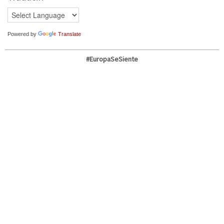
nueva)
nueva)
nueva)
Powered by
Translate
#EuropaSeSiente