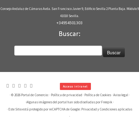
Consejo Andaluz de Cámaras Avda. San Francisco Javier 9, Edificio Sevilla 2 Planta Baja. Módulo 9
41018 Sevilla.
+34954501303
Buscar:
Buscar:
Acceso intranet
· © 2026
Portal de Comercio:
·
Política de privacidad
·
Política de Cookies
·
Aviso legal
·
·
Algunas imágenes del portal han sido diseñadas por Freepik
·
· Este Sitio está protegido por reCAPTCHA de Google:
Privacidad
y
Condiciones aplicadas
·