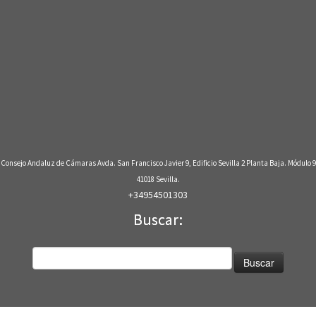
Consejo Andaluz de Cámaras Avda. San Francisco Javier 9, Edificio Sevilla 2 Planta Baja. Módulo 9
41018 Sevilla.
+34954501303
Buscar:
Buscar: