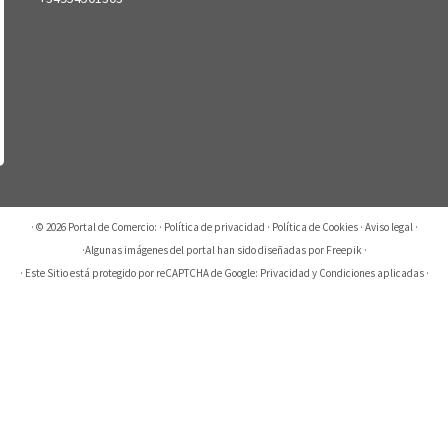
· © 2026
Portal de Comercio:
·
Política de privacidad
·
Política de Cookies
·
Aviso legal
·
·
Algunas imágenes del portal han sido diseñadas por Freepik
·
· Este Sitio está protegido por reCAPTCHA de Google:
Privacidad
y
Condiciones aplicadas
·