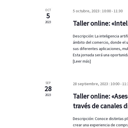
n
ó
a
a
OCT
5 octubre, 2023 : 10:00
-
11:30
b
5
r
n
r
f
Taller online: «Inte
2023
a
d
e
c
c
Descripción: La inteligencia arti
l
e
h
ámbito del comercio, donde el u
a
a
sus diferentes aplicaciones, mu
v
b
.
Esta jornada será una oportunid
e
[Leer más]
ú
.
B
s
u
s
SEP
28 septiembre, 2023 : 10:00
-
11:
q
28
c
a
Taller online: «Ases
2023
u
E
través de canales d
v
e
e
n
Descripción: Conoce distintas pl
d
t
crear una experiencia de compra