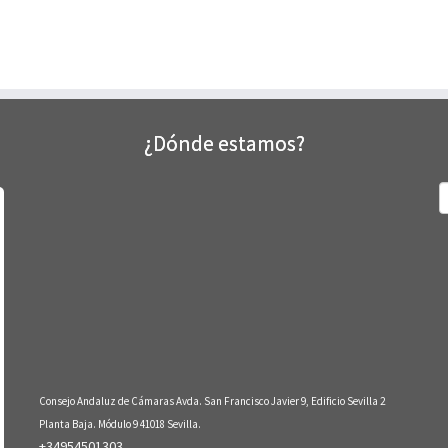
¿Dónde estamos?
B
Consejo Andaluz de Cámaras Avda. San Francisco Javier 9, Edificio Sevilla 2
Planta Baja. Módulo 9 41018 Sevilla.
+34954501303