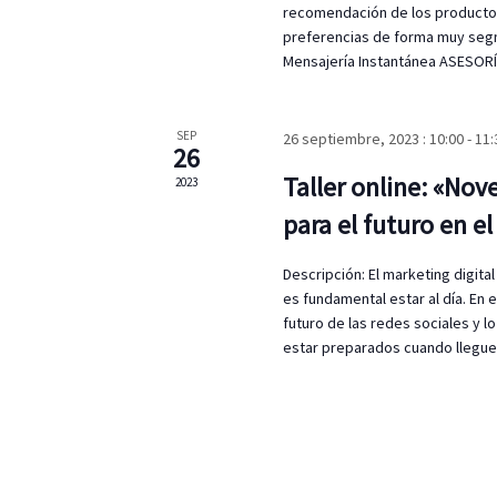
a
o
recomendación de los productos
s
preferencias de forma muy seg
y
p
Mensajería Instantánea ASESOR
a
v
r
a
SEP
26 septiembre, 2023 : 10:00
-
11:
i
26
l
Taller online: «Nov
a
2023
s
p
para el futuro en 
t
a
l
Descripción: El marketing digit
a
a
es fundamental estar al día. En
b
s
futuro de las redes sociales y 
r
estar preparados cuando llegue
a
d
c
l
e
a
v
E
e