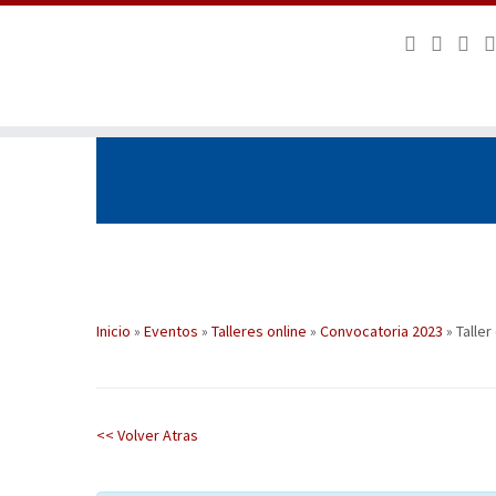
Saltar
al
contenido
Inicio
»
Eventos
»
Talleres online
»
Convocatoria 2023
»
Talle
<< Volver Atras