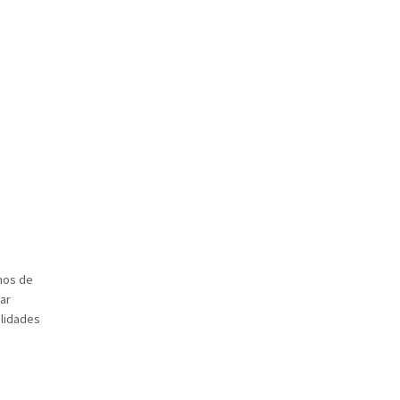
emos de
ar
ilidades