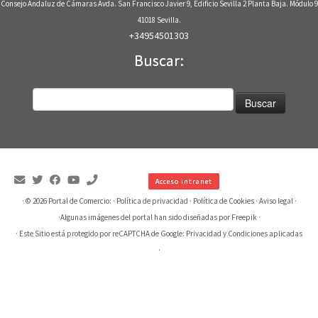
Consejo Andaluz de Cámaras Avda. San Francisco Javier 9, Edificio Sevilla 2 Planta Baja. Módulo 9
41018 Sevilla.
+34954501303
Buscar:
Buscar:
Acceso intranet
· © 2026
Portal de Comercio:
·
Política de privacidad
·
Política de Cookies
·
Aviso legal
·
·
Algunas imágenes del portal han sido diseñadas por Freepik
·
· Este Sitio está protegido por reCAPTCHA de Google:
Privacidad
y
Condiciones aplicadas
·