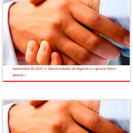
[Leer más]
septiembre 28, 2016
en
Oportunidades de Negocio
por
Ignacio Paton
|
Abierto »