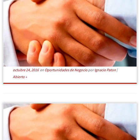
[Leer más]
octubre 24, 2016
en
Oportunidades de Negocio
por
Ignacio Paton
|
Abierto »