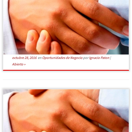
octubre 28, 2016
en
Oportunidades de Negocio
por
Ignacio Paton
|
Abierto »