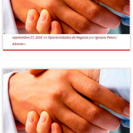
septiembre 27, 2016
en
Oportunidades de Negocio
por
Ignacio Paton
|
Abierto »
[Leer más]