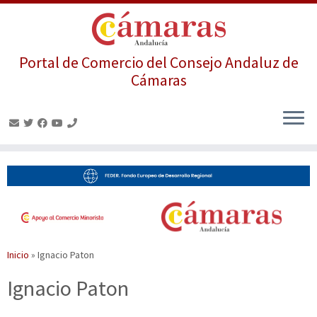
Portal de Comercio del Consejo Andaluz de
Cámaras
Saltar
al
contenido
Inicio
»
Ignacio Paton
Ignacio Paton