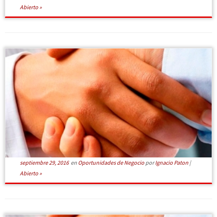
Abierto »
[Leer más]
septiembre 29, 2016
en
Oportunidades de Negocio
por
Ignacio Paton
|
Abierto »