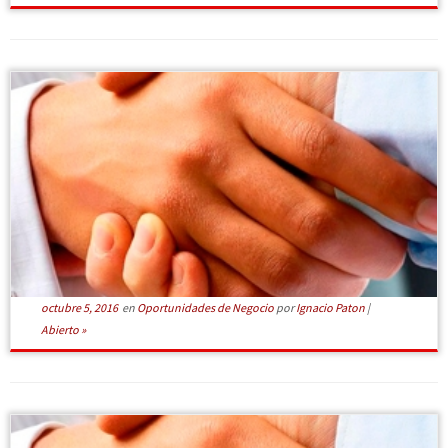
[Leer más]
octubre 5, 2016
en
Oportunidades de Negocio
por
Ignacio Paton
|
Abierto »