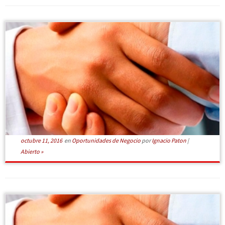
[Leer más]
octubre 11, 2016
en
Oportunidades de Negocio
por
Ignacio Paton
|
Abierto »