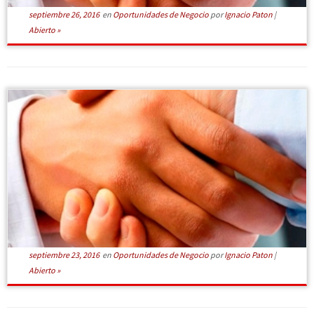
septiembre 26, 2016
en
Oportunidades de Negocio
por
Ignacio Paton
|
Abierto »
[Leer más]
septiembre 23, 2016
en
Oportunidades de Negocio
por
Ignacio Paton
|
Abierto »