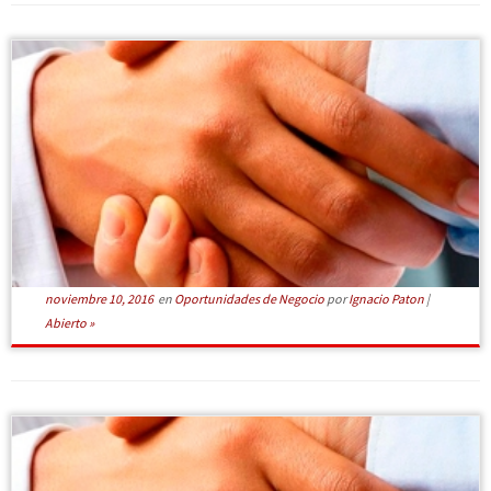
[Leer
más]
noviembre 10, 2016
en
Oportunidades de Negocio
por
Ignacio Paton
|
Abierto »