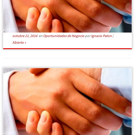
octubre 21, 2016
en
Oportunidades de Negocio
por
Ignacio Paton
|
Abierto »
[Leer