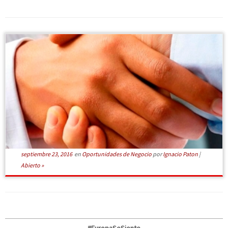
[Leer más]
septiembre 23, 2016
en
Oportunidades de Negocio
por
Ignacio Paton
|
Abierto »
#EuropaSeSiente