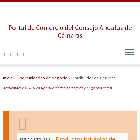
Portal de Comercio del Consejo Andaluz de
Cámaras
Saltar
al
contenido
Inicio
»
Oportunidades de Negocio
»
Distribuidor de Cerveza
septiembre 23, 2016
en
Oportunidades de Negocio
por
Ignacio Paton
Productor británico de
BOUK20160919001