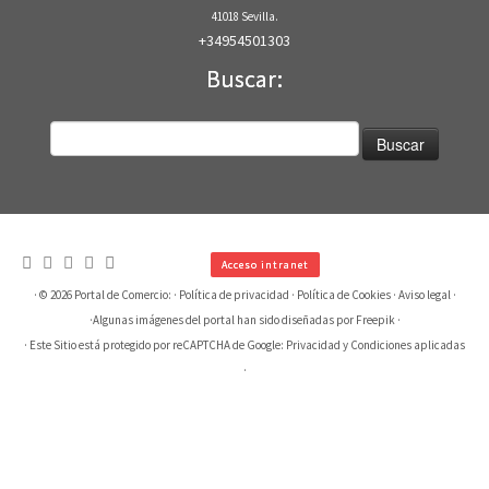
41018 Sevilla.
+34954501303
Buscar:
Buscar:
Acceso intranet
· © 2026
Portal de Comercio:
·
Política de privacidad
·
Política de Cookies
·
Aviso legal
·
·
Algunas imágenes del portal han sido diseñadas por Freepik
·
· Este Sitio está protegido por reCAPTCHA de Google:
Privacidad
y
Condiciones aplicadas
·