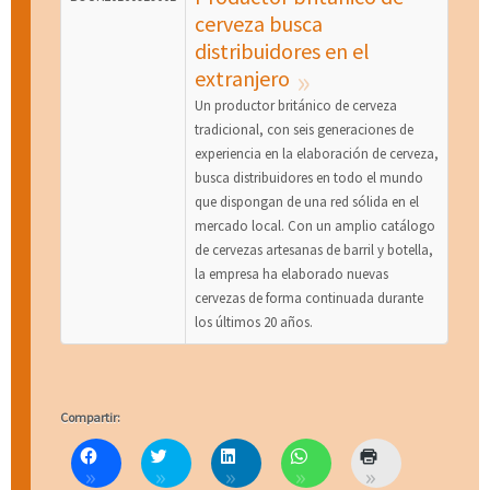
cerveza busca
distribuidores en el
extranjero
Un productor británico de cerveza
tradicional, con seis generaciones de
experiencia en la elaboración de cerveza,
busca distribuidores en todo el mundo
que dispongan de una red sólida en el
mercado local. Con un amplio catálogo
de cervezas artesanas de barril y botella,
la empresa ha elaborado nuevas
cervezas de forma continuada durante
los últimos 20 años.
Compartir:
H
C
H
H
H
a
l
a
a
a