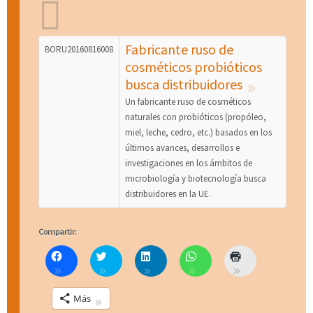
Fabricante ruso de
BORU20160816008
cosméticos probióticos
busca distribuidores
Un fabricante ruso de cosméticos
naturales con probióticos (propóleo,
miel, leche, cedro, etc.) basados en los
últimos avances, desarrollos e
investigaciones en los ámbitos de
microbiología y biotecnología busca
distribuidores en la UE.
Compartir:
H
C
H
H
H
a
l
a
a
a
z
i
z
z
z
c
c
c
c
c
Más
l
k
l
l
l
i
t
i
i
i