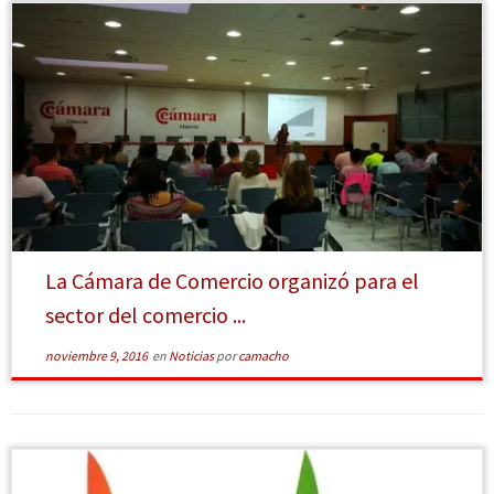
[Leer más]
La Cámara de Comercio organizó para el
sector del comercio ...
noviembre 9, 2016
en
Noticias
por
camacho