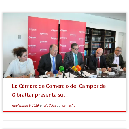
[Leer
más]
La Cámara de Comercio del Campor de
Gibraltar presenta su ...
noviembre 9, 2016
en
Noticias
por
camacho