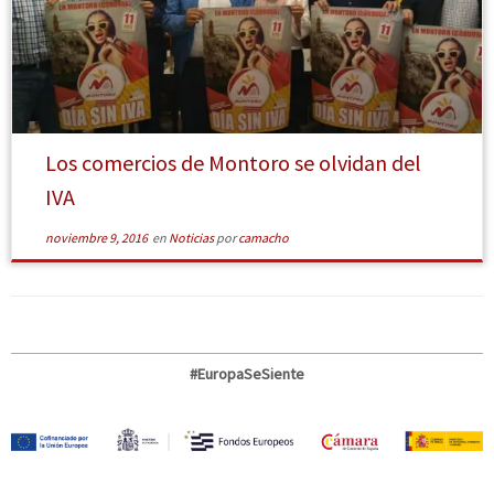
[Leer más]
Los comercios de Montoro se olvidan del
IVA
noviembre 9, 2016
en
Noticias
por
camacho
#EuropaSeSiente