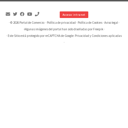
Acceso intranet
· © 2026
Portal de Comercio:
·
Política de privacidad
·
Política de Cookies
·
Aviso legal
·
·
Algunas imágenes del portal han sido diseñadas por Freepik
·
· Este Sitio está protegido por reCAPTCHA de Google:
Privacidad
y
Condiciones aplicadas
·