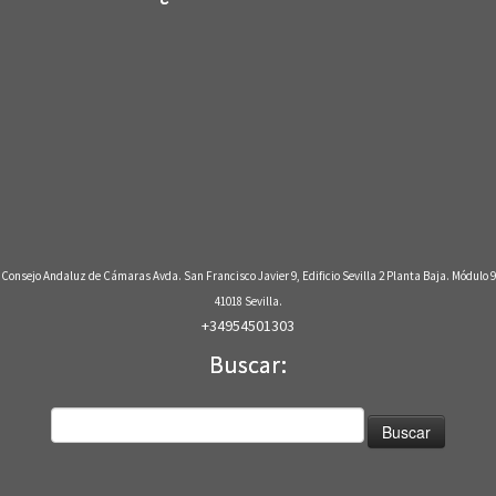
Consejo Andaluz de Cámaras Avda. San Francisco Javier 9, Edificio Sevilla 2 Planta Baja. Módulo 9
41018 Sevilla.
+34954501303
Buscar:
Buscar: