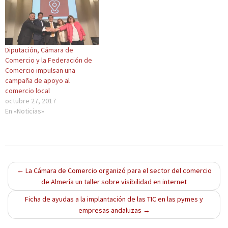
(
u
(
(
a
S
n
S
S
v
e
a
e
e
e
a
v
a
a
n
b
e
b
b
t
r
n
r
r
a
e
t
e
e
n
Diputación, Cámara de
e
a
e
e
a
n
n
n
n
n
Comercio y la Federación de
u
a
u
u
u
Comercio impulsan una
n
n
n
n
e
a
u
a
a
v
campaña de apoyo al
v
e
v
v
a
e
v
e
e
)
comercio local
n
a
n
n
octubre 27, 2017
t
)
t
t
a
a
a
En «Noticias»
n
n
n
a
a
a
n
n
n
u
u
u
e
e
e
v
v
v
a
a
a
)
)
)
←
La Cámara de Comercio organizó para el sector del comercio
de Almería un taller sobre visibilidad en internet
Ficha de ayudas a la implantación de las TIC en las pymes y
empresas andaluzas
→