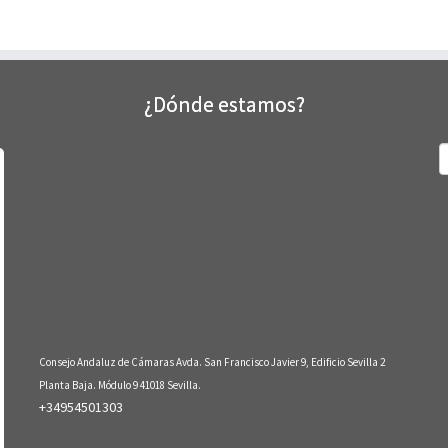
¿Dónde estamos?
B
Consejo Andaluz de Cámaras Avda. San Francisco Javier 9, Edificio Sevilla 2
Planta Baja. Módulo 9 41018 Sevilla.
+34954501303