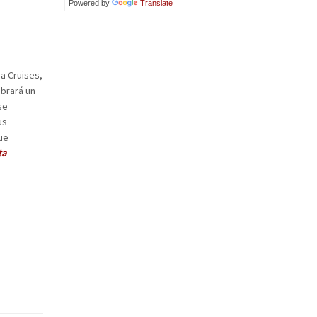
Powered by
Translate
a Cruises,
ebrará un
se
us
que
ta