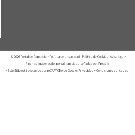
· © 2026
Portal de Comercio:
·
Política de privacidad
·
Política de Cookies
·
Aviso legal
·
·
Algunas imágenes del portal han sido diseñadas por Freepik
·
· Este Sitio está protegido por reCAPTCHA de Google:
Privacidad
y
Condiciones aplicadas
·