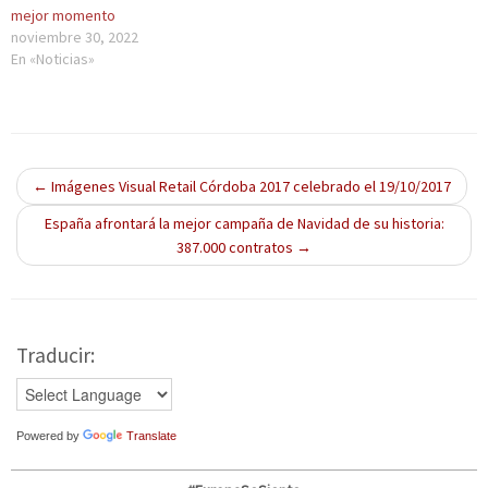
u
a
u
u
u
mejor momento
n
n
n
n
e
a
u
a
a
v
noviembre 30, 2022
v
e
v
v
a
e
v
e
e
)
En «Noticias»
n
a
n
n
t
)
t
t
a
a
a
n
n
n
a
a
a
n
n
n
u
u
u
e
e
e
v
v
v
←
Imágenes Visual Retail Córdoba 2017 celebrado el 19/10/2017
a
a
a
)
)
)
España afrontará la mejor campaña de Navidad de su historia:
387.000 contratos
→
Traducir:
Powered by
Translate