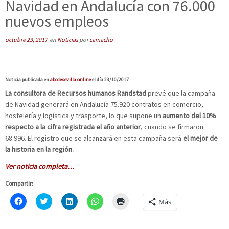
Navidad en Andalucía con 76.000
nuevos empleos
octubre 23, 2017
en
Noticias
por
camacho
Noticia publicada en
abcdesevilla online
el día 23/10/2017
La consultora de Recursos humanos Randstad
prevé que la campaña
de Navidad generará en Andalucía 75.920 contratos en comercio,
hostelería y logística y trasporte, lo que supone un
aumento del 10%
respecto a la cifra registrada el año anterior
, cuando se firmaron
68.996. El registro que se alcanzará en esta campaña será
el mejor de
la historia en la región.
Ver noticia completa…
Compartir:
H
C
H
H
H
Más
a
l
a
a
a
z
i
z
z
z
c
c
c
c
c
l
k
l
l
l