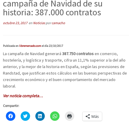
campaña de Navidad de su
historia: 387.000 contratos
octubre 23, 2017
en
Noticias
por
camacho
Publicada en
libremercado.com
el día 23/10/2017
La campaña de Navidad generará
387.750 contratos
en comercio,
hostelería, y logística y trasporte, cifra un 11,1% superior a la del año
anterior, y la mejor de la historia en España, según las previsiones de
Randstad, que justifican estos cálculos en las buenas perspectivas de
crecimiento económico y el buen comportamiento del mercado
laboral.
Ver noticia completa…
Compartir:
H
C
H
H
H
Más
a
l
a
a
a
z
i
z
z
z
c
c
c
c
c
l
k
l
l
l