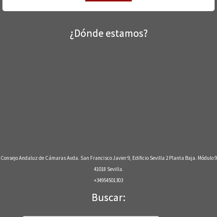
¿Dónde estamos?
Consejo Andaluz de Cámaras Avda. San Francisco Javier 9, Edificio Sevilla 2 Planta Baja. Módulo 9
41018 Sevilla.
+34954501303
Buscar: