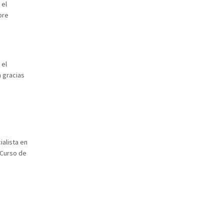
 el
bre
 el
 gracias
ialista en
 Curso de