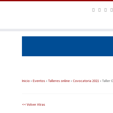
Saltar
al
contenido
Inicio
»
Eventos
»
Talleres online
»
Covocatoria 2021
»
Taller 
<< Volver Atras