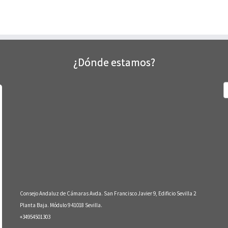
¿Dónde estamos?
B
Consejo Andaluz de Cámaras Avda. San Francisco Javier 9, Edificio Sevilla 2
Planta Baja. Módulo 9 41018 Sevilla.
+34954501303