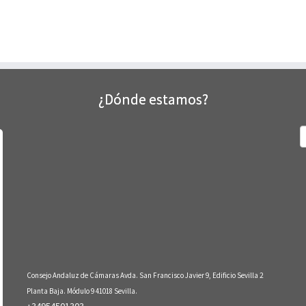
¿Dónde estamos?
B
Consejo Andaluz de Cámaras Avda. San Francisco Javier 9, Edificio Sevilla 2
Planta Baja. Módulo 9 41018 Sevilla.
+34954501303