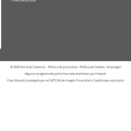
· © 2026
Portal de Comercio:
·
Política de privacidad
·
Política de Cookies
·
Aviso legal
·
·
Algunas imágenes del portal han sido diseñadas por Freepik
·
· Este Sitio está protegido por reCAPTCHA de Google:
Privacidad
y
Condiciones aplicadas
·