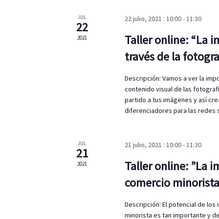
n
ó
a
a
JUL
22 julio, 2021 : 10:00
-
11:30
b
22
r
n
r
f
Taller online: “La
2021
a
d
e
c
través de la fotogra
c
l
e
h
a
Descripción: Vamos a ver la imp
a
v
b
contenido visual de las fotograf
.
e
partido a tus imágenes y así cre
ú
.
diferenciadores para las redes 
B
s
u
s
JUL
q
21 julio, 2021 : 10:00
-
11:30
c
21
a
Taller online: ”La i
u
2021
E
comercio minorist
v
e
e
n
d
Descripción: El potencial de lo
t
minorista es tan importante y d