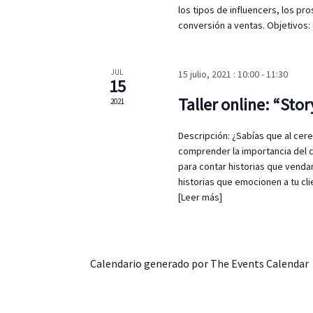
a
o
los tipos de influencers, los pro
s
conversión a ventas. Objetivos
y
p
a
v
r
JUL
15 julio, 2021 : 10:00
-
11:30
15
a
i
l
Taller online: “Sto
2021
a
s
p
Descripción: ¿Sabías que al cere
t
a
comprender la importancia del 
l
para contar historias que venda
a
a
historias que emocionen a tu cl
b
[Leer más]
s
r
a
d
c
l
e
Calendario generado por
The Events Calendar
a
v
E
e