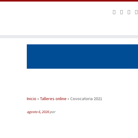
Saltar
al
contenido
Inicio
»
Talleres online
»
Covocatoria 2021
agosto 6, 2026
por