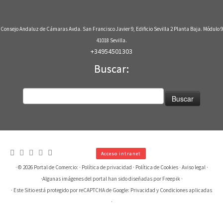
Consejo Andaluz de Cámaras Avda. San Francisco Javier 9, Edificio Sevilla 2 Planta Baja. Módulo 9
41018 Sevilla.
+34954501303
Buscar:
Buscar:
Acceso intranet
· © 2026
Portal de Comercio:
·
Política de privacidad
·
Política de Cookies
·
Aviso legal
·
·
Algunas imágenes del portal han sido diseñadas por Freepik
·
· Este Sitio está protegido por reCAPTCHA de Google:
Privacidad
y
Condiciones aplicadas
·