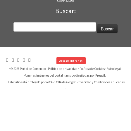
+34954501303
Buscar:
Buscar:
Acceso intranet
· © 2026
Portal de Comercio:
·
Política de privacidad
·
Política de Cookies
·
Aviso legal
·
·
Algunas imágenes del portal han sido diseñadas por Freepik
·
· Este Sitio está protegido por reCAPTCHA de Google:
Privacidad
y
Condiciones aplicadas
·