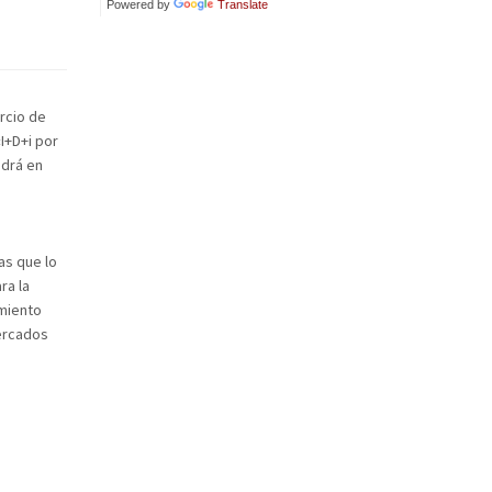
Powered by
Translate
rcio de
I+D+i por
ndrá en
as que lo
ra la
amiento
mercados