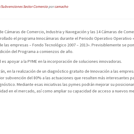
/Subvenciones Sector Comercio
por
camacho
 de Cámaras de Comercio, Industria y Navegación y las 14 Cámaras de Come
rollado el programa Innocámaras durante el Periodo Operativo Operativo «
 de las empresas – Fondo Tecnológico 2007 – 2013». Previsiblemente se po
dición del Programa a comienzos de año.
al es apoyar a la PYME en la incorporación de soluciones innovadoras.
rán, en la realización de un diagnóstico gratuito de Innovación a las empres
erior subvención del 80% a las actuaciones que resulten más interesantes pa
gnóstico. Mediante esas iniciativas las pymes podrán mejorar su posicion
ividad en el mercado, así como ampliar su capacidad de acceso a nuevos 