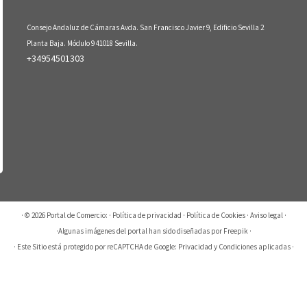
Consejo Andaluz de Cámaras Avda. San Francisco Javier 9, Edificio Sevilla 2
Planta Baja. Módulo 9 41018 Sevilla.
+34954501303
· © 2026
Portal de Comercio:
·
Política de privacidad
·
Política de Cookies
·
Aviso legal
·
·
Algunas imágenes del portal han sido diseñadas por Freepik
·
· Este Sitio está protegido por reCAPTCHA de Google:
Privacidad
y
Condiciones aplicadas
·