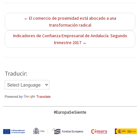
las ayudas e incentivos
e
e
e
existentes para poner en
v
v
v
a
a
a
marcha dichas…
)
)
)
←
El comercio de proximidad está abocado a una
transformación radical
Indicadores de Confianza Empresarial de Andalucía. Segundo
trimestre 2017
→
Traducir:
Powered by
Translate
#EuropaSeSiente