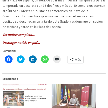
En la Plaza de España, un total de 16 firmas muestran su apuesta para la
temporada en pasarela con 15 desfiles y más de 40 comercios acercan
al público su oferta en 28 stands comerciales en Plaza de la
Constitución. La muestra expositiva ser inauguró el viernes. Los
desfiles se desarrollan en la tarde del sábado y el domingo en sesión
de mañana y tarde en la Plaza de España.
Ver noticia completa…
Descargar noticia en pdf…
Compartir:
H
C
H
H
H
Más
a
l
a
a
a
z
i
z
z
z
c
c
c
c
c
l
k
l
l
l
i
t
i
i
i
c
o
c
c
c
Relacionado
p
s
p
p
p
a
h
a
a
a
r
a
r
r
r
a
r
a
a
a
c
e
c
c
i
o
o
o
o
m
m
n
m
m
p
p
T
p
p
r
a
w
a
a
i