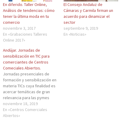
r
i
r
r
m
En diferido. Taller Online,
El Consejo Andaluz de
t
t
t
t
i
i
t
i
i
r
Análisis de tendencias: cómo
Cámaras y Carmila firman un
r
e
r
r
(
e
r
e
e
S
tener la última moda en tu
acuerdo para dinamizar el
n
(
n
n
e
comercio
sector
F
S
L
W
a
a
e
i
h
b
noviembre 3, 2017
septiembre 9, 2019
c
a
n
a
r
En «Grabaciones Talleres
En «Noticias»
e
b
k
t
e
b
r
e
s
e
Online 2017»
o
e
d
A
n
o
e
I
p
u
Andújar. Jornadas de
k
n
n
p
n
(
u
(
(
a
sensibilización en TIC para
S
n
S
S
v
comerciantes de Centros
e
a
e
e
e
a
v
a
a
n
Comeciales Abiertos.
b
e
b
b
t
Jornadas presenciales de
r
n
r
r
a
e
t
e
e
n
formación y sensibilización en
e
a
e
e
a
n
n
n
n
n
materia TICs cuya finalidad es
u
a
u
u
u
acercar temáticas de gran
n
n
n
n
e
a
u
a
a
v
relevancia para las pymes
v
e
v
v
a
comerciales relacionadas con
noviembre 18, 2019
e
v
e
e
)
n
a
n
n
el marketing digital, el
En «Centros Comerciales
t
)
t
t
comercio online, la utilización
Abiertos»
a
a
a
n
n
n
de herramientas tecnológicas
a
a
a
para la gestión del negocio o
n
n
n
u
u
u