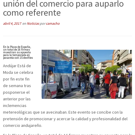
unión del comercio para auparlo
como referente
abril 4, 2017
en
Noticias
por
camacho
En la Plaza de España,
un total de 16 firmas
muestran su apuesta
para la temporada en
pasarela con 15 desfiles
Andújar Está de
Moda se celebra
por fin este fin
de semana tras
posponerse el
anterior por las
inclemencias
metereológicas que se avecinaban. Este evento se concibe con la
pretensión de promocionar y acercar la calidad y profesionalidad del
comercio andujareño.