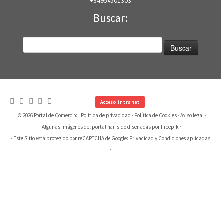
+34954501303
Buscar:
Buscar:
Acceso intranet
· © 2026
Portal de Comercio:
·
Política de privacidad
·
Política de Cookies
·
Aviso legal
·
·
Algunas imágenes del portal han sido diseñadas por Freepik
·
· Este Sitio está protegido por reCAPTCHA de Google:
Privacidad
y
Condiciones aplicadas
·