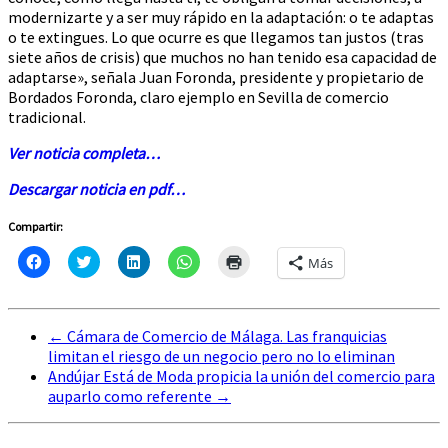
modernizarte y a ser muy rápido en la adaptación: o te adaptas
o te extingues. Lo que ocurre es que llegamos tan justos (tras
siete años de crisis) que muchos no han tenido esa capacidad de
adaptarse», señala Juan Foronda, presidente y propietario de
Bordados Foronda, claro ejemplo en Sevilla de comercio
tradicional.
Ver noticia completa…
Descargar noticia en pdf…
Compartir:
Haz
Click
Haz
Haz
Haz
Más
clic
to
clic
clic
clic
para
share
para
para
para
compartir
on
compartir
compartir
imprimir
en
Twitter
en
en
(Se
Facebook
(Se
LinkedIn
WhatsApp
abre
←
Cámara de Comercio de Málaga. Las franquicias
(Se
abre
(Se
(Se
en
abre
en
abre
abre
una
limitan el riesgo de un negocio pero no lo eliminan
en
una
en
en
ventana
Andújar Está de Moda propicia la unión del comercio para
una
ventana
una
una
nueva)
ventana
nueva)
ventana
ventana
auparlo como referente
→
nueva)
nueva)
nueva)