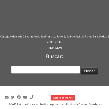
Consejo Andaluz de Cámaras Avda. San Francisco Javier 9, Edificio Sevilla 2 Planta Baja. Módulo 9
41018 Sevilla.
+34954501303
Buscar:
Buscar:
Acceso intranet
· © 2026
Portal de Comercio:
·
Política de privacidad
·
Política de Cookies
·
Aviso legal
·