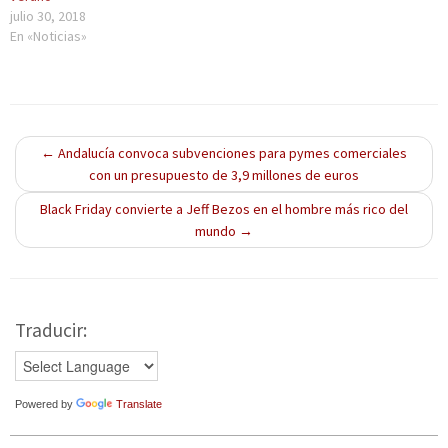
n
n
n
n
n
julio 30, 2018
u
a
u
u
u
En «Noticias»
n
n
n
n
e
a
u
a
a
v
v
e
v
v
a
e
v
e
e
)
n
a
n
n
t
)
t
t
a
a
a
n
n
n
a
a
a
←
Andalucía convoca subvenciones para pymes comerciales
n
n
n
u
u
u
con un presupuesto de 3,9 millones de euros
e
e
e
v
v
v
a
a
a
Black Friday convierte a Jeff Bezos en el hombre más rico del
)
)
)
mundo
→
Traducir:
Powered by
Translate