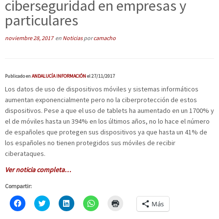
ciberseguridad en empresas y
particulares
noviembre 28, 2017
en
Noticias
por
camacho
Publicado en
ANDALUCÍA INFORMACIÓN
el 27/11/2017
Los datos de uso de dispositivos móviles y sistemas informáticos
aumentan exponencialmente pero no la ciberprotección de estos
dispositivos. Pese a que el uso de tablets ha aumentado en un 1700% y
el de móviles hasta un 394% en los últimos años, no lo hace el número
de españoles que protegen sus dispositivos ya que hasta un 41% de
los españoles no tienen protegidos sus móviles de recibir
ciberataques.
Ver noticia completa…
Compartir:
H
C
H
H
H
Más
a
l
a
a
a
z
i
z
z
z