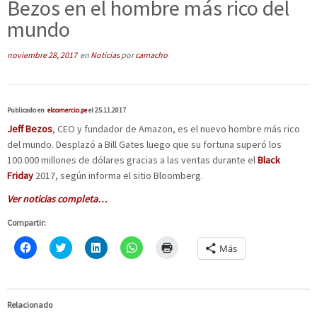
Bezos en el hombre más rico del
mundo
noviembre 28, 2017
en
Noticias
por
camacho
Publicado en
elcomercio.pe
el
25.11.2017
Jeff Bezos
, CEO y fundador de Amazon, es el nuevo hombre más rico
del mundo. Desplazó a Bill Gates luego que su fortuna superó los
100.000 millones de dólares gracias a las ventas durante el
Black
Friday
2017, según informa el sitio Bloomberg.
Ver noticias completa…
Compartir:
H
C
H
H
H
Más
a
l
a
a
a
z
i
z
z
z
c
c
c
c
c
l
k
l
l
l
i
t
i
i
i
c
o
c
c
c
Relacionado
p
s
p
p
p