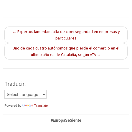
e
v
e
e
)
n
a
n
n
t
)
t
t
a
a
a
n
n
n
a
a
a
n
n
n
u
u
u
←
Expertos lamentan falta de ciberseguridad en empresas y
e
e
e
v
v
v
particulares
a
a
a
)
)
)
Uno de cada cuatro autónomos que pierde el comercio en el
último año es de Cataluña, según ATA
→
Traducir:
Powered by
Translate
#EuropaSeSiente