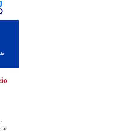
e
 que