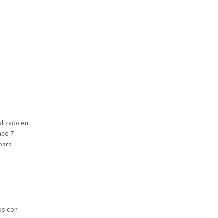
alizado en
ace 7
 para
os con