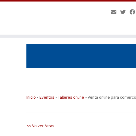
Saltar
al
contenido
Inicio
»
Eventos
»
Talleres online
»
Venta online para comerci
<< Volver Atras