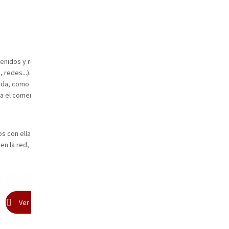
nidos y reputación digital. Trabajando proyectos para
 redes...). Además Alicia es formadora especializada en
ada, como con entidades públicas. Es docente titular en el
a el comercio minorista desde 2013.
 con ellas para conseguir mayor rentabilidad en internet.
 en la red, pero hay que saber cómo hacerlo, para hacerlo
Ver en diferido