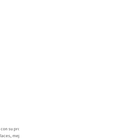
con su propia tienda electrónica. En este webinar,
ces, mejoras online, redes... esas "otras formas" de