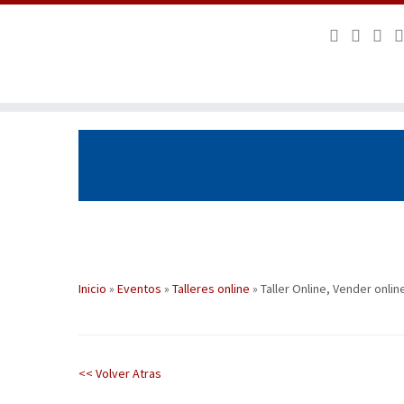
Saltar
al
contenido
Inicio
»
Eventos
»
Talleres online
»
Taller Online, Vender onlin
<< Volver Atras