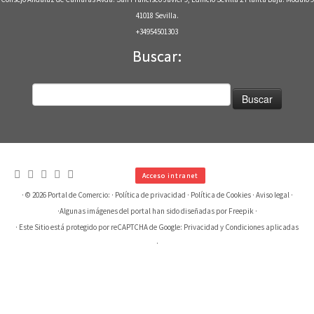
41018 Sevilla.
+34954501303
Buscar:
Buscar:
Acceso intranet
· © 2026
Portal de Comercio:
·
Política de privacidad
·
Política de Cookies
·
Aviso legal
·
·
Algunas imágenes del portal han sido diseñadas por Freepik
·
· Este Sitio está protegido por reCAPTCHA de Google:
Privacidad
y
Condiciones aplicadas
·