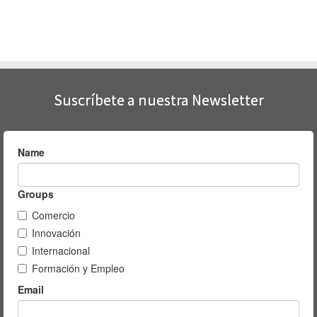
ventana
nueva)
ventana
ventana
nueva)
nueva)
nueva)
Suscríbete a nuestra Newsletter