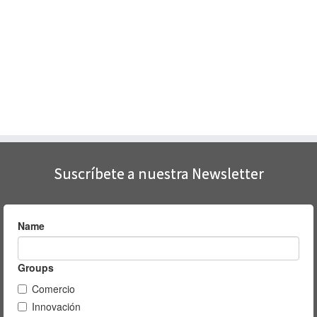
ventana
nueva)
ventana
ventana
nueva)
nueva)
nueva)
Suscríbete a nuestra Newsletter