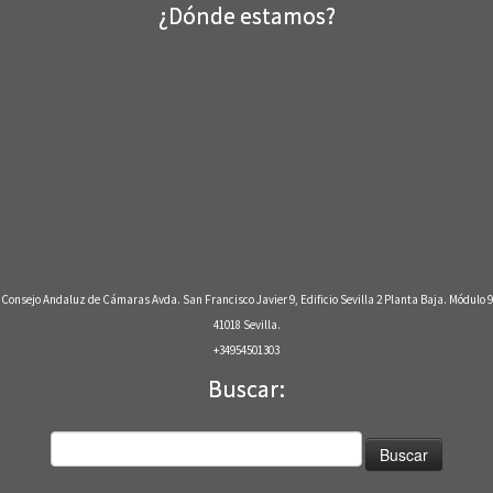
¿Dónde estamos?
Consejo Andaluz de Cámaras Avda. San Francisco Javier 9, Edificio Sevilla 2 Planta Baja. Módulo 9
41018 Sevilla.
+34954501303
Buscar:
Buscar: