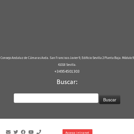
Consejo Andaluz de Cámaras Avda. San Francisco Javier 9, Edificio Sevilla 2 Planta Baja. Módulo 9
41018 Sevilla.
+34954501303
Buscar:
Buscar:
Acceso intranet