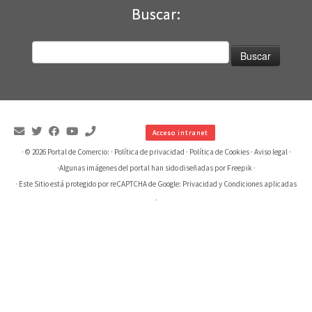
Buscar:
Buscar:
Acceso intranet
· © 2026
Portal de Comercio:
·
Política de privacidad
·
Política de Cookies
·
Aviso legal
·
·
Algunas imágenes del portal han sido diseñadas por Freepik
·
· Este Sitio está protegido por reCAPTCHA de Google:
Privacidad
y
Condiciones aplicadas
·