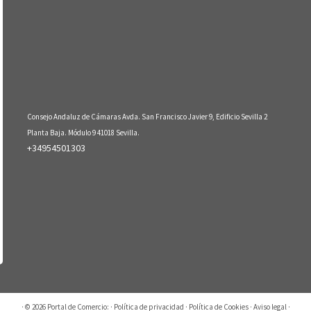
Consejo Andaluz de Cámaras Avda. San Francisco Javier 9, Edificio Sevilla 2
Planta Baja. Módulo 9 41018 Sevilla.
+34954501303
· © 2026
Portal de Comercio:
·
Política de privacidad
·
Política de Cookies
·
Aviso legal
·