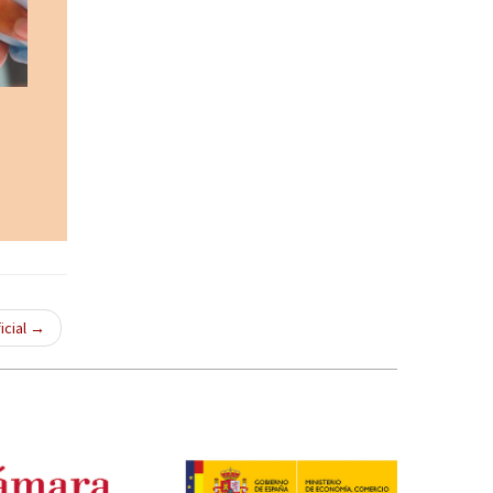
icial
→