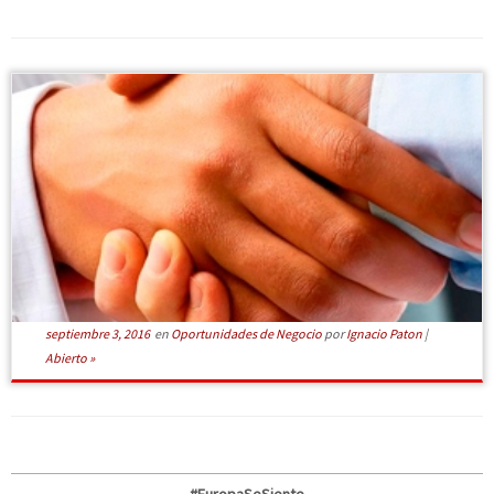
[Leer más]
septiembre 3, 2016
en
Oportunidades de Negocio
por
Ignacio Paton
|
Abierto »
#EuropaSeSiente