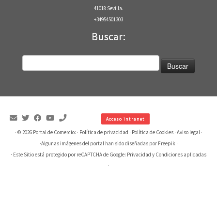
41018 Sevilla.
+34954501303
Buscar:
Buscar:
Acceso intranet
· © 2026
Portal de Comercio:
·
Política de privacidad
·
Política de Cookies
·
Aviso legal
·
·
Algunas imágenes del portal han sido diseñadas por Freepik
·
· Este Sitio está protegido por reCAPTCHA de Google:
Privacidad
y
Condiciones aplicadas
·