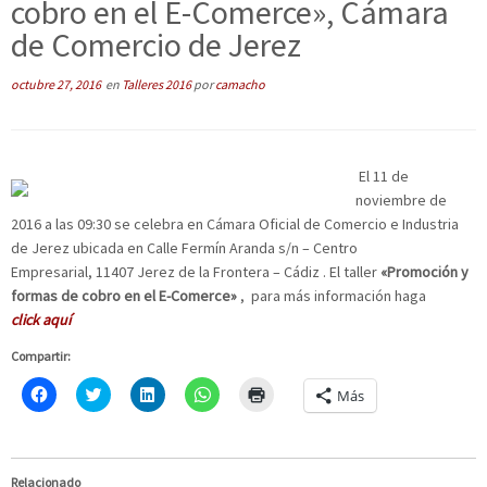
cobro en el E-Comerce», Cámara
de Comercio de Jerez
octubre 27, 2016
en
Talleres 2016
por
camacho
El 11 de
noviembre de
2016 a las 09:30 se celebra en Cámara Oficial de Comercio e Industria
de Jerez ubicada en Calle Fermín Aranda s/n – Centro
Empresarial, 11407 Jerez de la Frontera – Cádiz . El taller
«Promoción y
formas de cobro en el E-Comerce»
, para más información haga
click aquí
Compartir:
H
C
H
H
H
Más
a
l
a
a
a
z
i
z
z
z
c
c
c
c
c
l
k
l
l
l
i
t
i
i
i
c
o
c
c
c
Relacionado