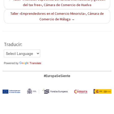
v
e
v
v
a
del tax free», Cámara de Comercio de Huelva
e
v
e
e
)
n
a
n
n
t
)
t
t
Taller «Emprendedores en el Comercio Minorista», Cámara de
a
a
a
n
n
n
Comercio de Málaga
→
a
a
a
n
n
n
u
u
u
e
e
e
v
v
v
a
a
a
)
)
)
Traducir:
Powered by
Translate
#EuropaSeSiente