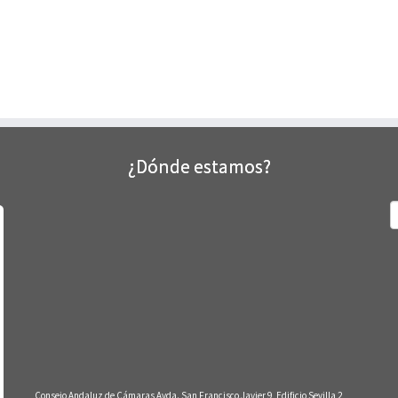
¿Dónde estamos?
B
Consejo Andaluz de Cámaras Avda. San Francisco Javier 9, Edificio Sevilla 2