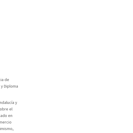
cia de
 y Diploma
ndalucía y
obre el
zado en
omercio
simismo,