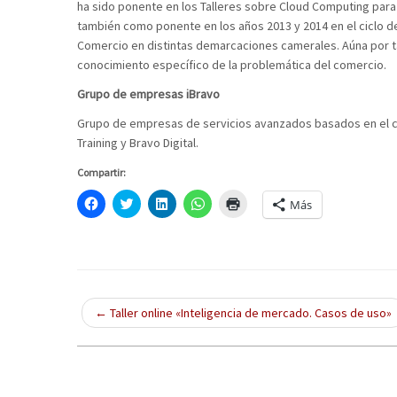
ha sido ponente en los Talleres sobre Cloud Computing par
también como ponente en los años 2013 y 2014 en el ciclo 
Comercio en distintas demarcaciones camerales. Aúna por ta
conocimiento específico de la problemática del comercio.
Grupo de empresas iBravo
Grupo de empresas de servicios avanzados basados en el c
Training y Bravo Digital.
Compartir:
H
C
H
H
H
Más
a
l
a
a
a
z
i
z
z
z
c
c
c
c
c
l
k
l
l
l
i
t
i
i
i
c
o
c
c
c
p
s
p
p
p
a
h
a
a
a
r
a
r
r
r
←
Taller online «Inteligencia de mercado. Casos de uso»
a
r
a
a
a
c
e
c
c
i
o
o
o
o
m
m
n
m
m
p
p
T
p
p
r
a
w
a
a
i
r
i
r
r
m