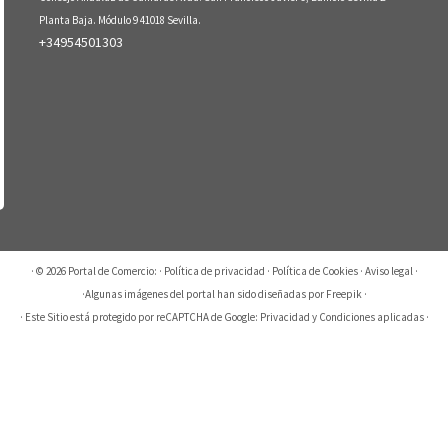
Planta Baja. Módulo 9 41018 Sevilla.
+34954501303
· © 2026
Portal de Comercio:
·
Política de privacidad
·
Política de Cookies
·
Aviso legal
·
·
Algunas imágenes del portal han sido diseñadas por Freepik
·
· Este Sitio está protegido por reCAPTCHA de Google:
Privacidad
y
Condiciones aplicadas
·