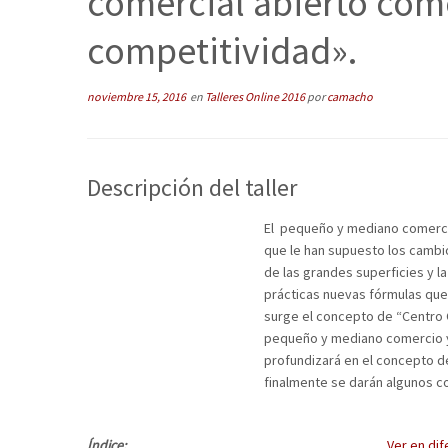
comercial abierto com
competitividad».
noviembre 15, 2016
en
Talleres Online 2016
por
camacho
Descripción del taller
El pequeño y mediano comercio
que le han supuesto los camb
de las grandes superficies y l
prácticas nuevas fórmulas que 
surge el concepto de “Centro 
pequeño y mediano comercio y 
profundizará en el concepto d
finalmente se darán algunos co
Índice:
Ver en dif