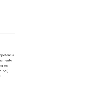
ompetencia
 aumento
ner en
. Así,
l