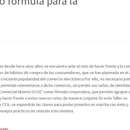
o fórmula para la
 desde hace unos años se encuentra ante el reto de hacer frente a la c
ios de hábitos de compra de los consumidores, que se han plasmado en el
a creciente popularidad del comercio electrónico.Por ello, es necesario po
permitan reinventarse a dicho comercio, sin perder sus señas de identidad
Comercial Abierto (CCA)” como fórmula cooperativa, que permite agrupar a
hacer frente a estos nuevos retos de manera conjunta. En este Taller se
e CCA, se expondrán las claves para poder ponerlos en marcha con éxito y
nsejos prácticos en relación a los mismos.
erido