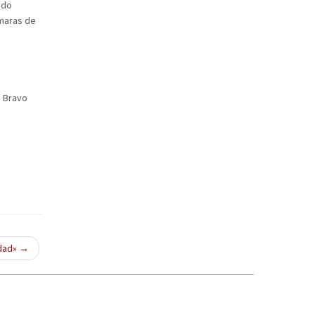
ado
ámaras de
, Bravo
idad»
→