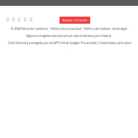
Acceso intranet
· © 2026
Portal de Comercio:
·
Política de privacidad
·
Política de Cookies
·
Aviso legal
·
·
Algunas imágenes del portal han sido diseñadas por Freepik
·
· Este Sitio está protegido por reCAPTCHA de Google:
Privacidad
y
Condiciones aplicadas
·