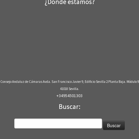
¿Dónde estamos?
Consejo Andaluz de Cámaras Avda. San Francisco Javier 9, Edificio Sevilla 2 Planta Baja. Módulo 9
41018 Sevilla.
+34954501303
Buscar:
Buscar: