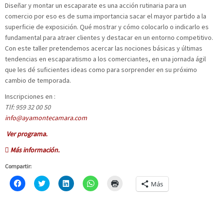
Diseñar y montar un escaparate es una acción rutinaria para un
comercio por eso es de suma importancia sacar el mayor partido a la
superficie de exposición. Qué mostrar y cómo colocarlo o indicarlo es
fundamental para atraer clientes y destacar en un entorno competitivo.
Con este taller pretendemos acercar las nociones básicas y últimas
tendencias en escaparatismo a los comerciantes, en una jornada ágil
que les dé suficientes ideas como para sorprender en su próximo
cambio de temporada.
Inscripciones en :
Tlf: 959 32 00 50
info@ayamontecamara.com
Ver programa.
Más información.
Compartir:
H
C
H
H
H
Más
a
l
a
a
a
z
i
z
z
z
c
c
c
c
c
l
k
l
l
l
i
t
i
i
i