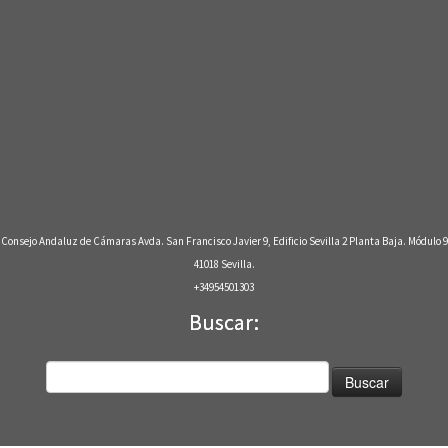
Consejo Andaluz de Cámaras Avda. San Francisco Javier 9, Edificio Sevilla 2 Planta Baja. Módulo 9
41018 Sevilla.
+34954501303
Buscar:
Buscar: