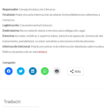
Responsable:
Consejo Andaluz de Cámaras
Finalidad:
Poder enviarle información de alleres Online/Webminars referentes a
Comercio .
Legitimación:
Consentimiento/Contacto
Destinatarios:
No se cederán datos a terceros salvo obligación Legal
Derechos:
Acceder, rectificar y suprimir datos, derecho de oposición, limitación del
tratamiento, portabilidad, no estar sometido a decisiones individualizadas
Información Adicional
: Podrás encontrar más información detallada sobre nuestra
Política de protección en este
enlace
.
Compartir:
Haz
Click
Haz
Haz
Haz
Más
clic
to
clic
clic
clic
para
share
para
para
para
compartir
on
compartir
compartir
imprimir
en
Twitter
en
en
(Se
Facebook
(Se
LinkedIn
WhatsApp
abre
(Se
abre
(Se
(Se
en
abre
en
abre
abre
una
en
una
en
en
ventana
una
ventana
una
una
nueva)
Traducir:
ventana
nueva)
ventana
ventana
nueva)
nueva)
nueva)