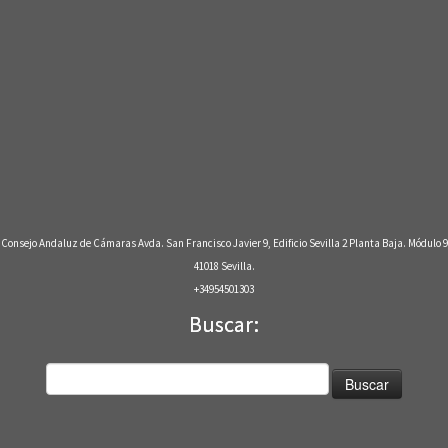
Consejo Andaluz de Cámaras Avda. San Francisco Javier 9, Edificio Sevilla 2 Planta Baja. Módulo 9
41018 Sevilla.
+34954501303
Buscar:
Buscar: