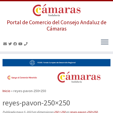
Portal de Comercio del Consejo Andaluz de
Cámaras
Saltar
al
contenido
Inicio
»
reyes-pavon-250×250
reyes-pavon-250×250
Publicada
mayo 5, 2023
en dimensiones
250 × 250
en
reyes-pavon-250×250
.