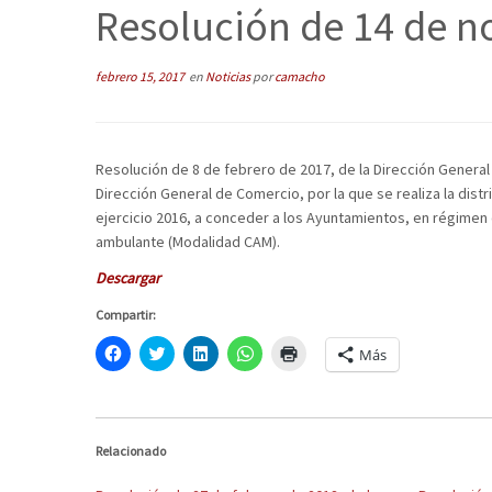
Resolución de 14 de n
febrero 15, 2017
en
Noticias
por
camacho
Resolución de 8 de febrero de 2017, de la Dirección General
Dirección General de Comercio, por la que se realiza la dis
ejercicio 2016, a conceder a los Ayuntamientos, en régimen
ambulante (Modalidad CAM).
Descargar
Compartir:
H
C
H
H
H
Más
a
l
a
a
a
z
i
z
z
z
c
c
c
c
c
l
k
l
l
l
i
t
i
i
i
c
o
c
c
c
p
s
p
p
p
Relacionado
a
h
a
a
a
r
a
r
r
r