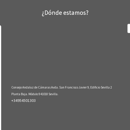
¿Dónde estamos?
B
Consejo Andaluz de Cámaras Avda. San Francisco Javier 9, Edificio Sevilla 2
Planta Baja. Módulo 9 41018 Sevilla.
+34954501303