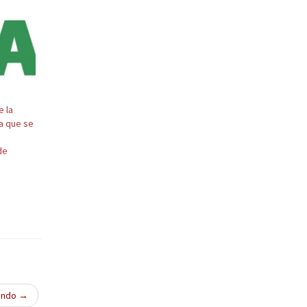
e la
la que se
de
iendo
→