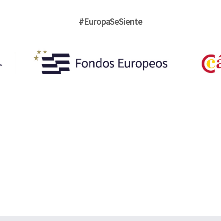
#EuropaSeSiente