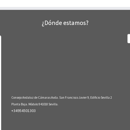
¿Dónde estamos?
B
Consejo Andaluz de Cámaras Avda. San Francisco Javier 9, Edificio Sevilla 2
Planta Baja. Módulo 9 41018 Sevilla.
+34954501303