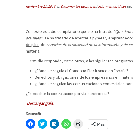
noviembre 21, 2016
en
Documentos de Interés
/
Informes Jurídicos
por
Con este estudio compilatorio que se ha titulado
“Que debes
actuales”
, se ha tratado de acercar a pymes y emprendedore
de julio
, de
servicios de la sociedad de la información y de c
materia.
El estudio responde, entre otras, a las siguientes preguntas
¿Cómo se regula el Comercio Electrónico en España?
Derechos y obligaciones de los empresarios en materi
¿Cómo se regulan las comunicaciones comerciales por v
¿Es posible la contratación por vía electrónica?
Descargar guía.
Compartir:
H
C
H
H
H
Más
a
l
a
a
a
z
i
z
z
z