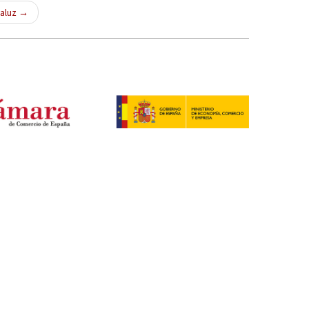
daluz
→