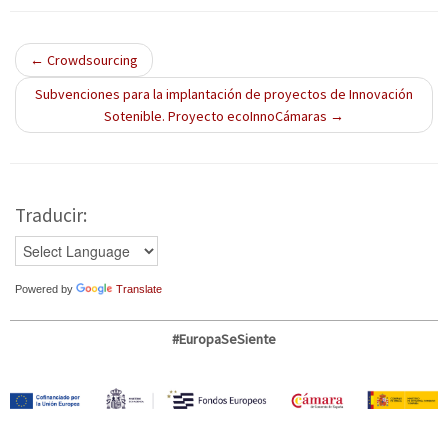
e
e
e
v
v
v
a
a
a
)
)
)
←
Crowdsourcing
Subvenciones para la implantación de proyectos de Innovación
Sotenible. Proyecto ecoInnoCámaras
→
Traducir:
Powered by
Translate
#EuropaSeSiente