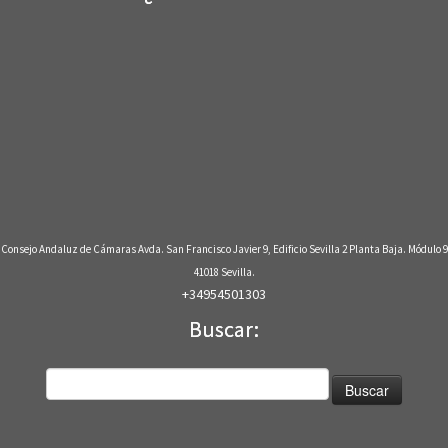
Consejo Andaluz de Cámaras Avda. San Francisco Javier 9, Edificio Sevilla 2 Planta Baja. Módulo 9
41018 Sevilla.
+34954501303
Buscar:
Buscar: