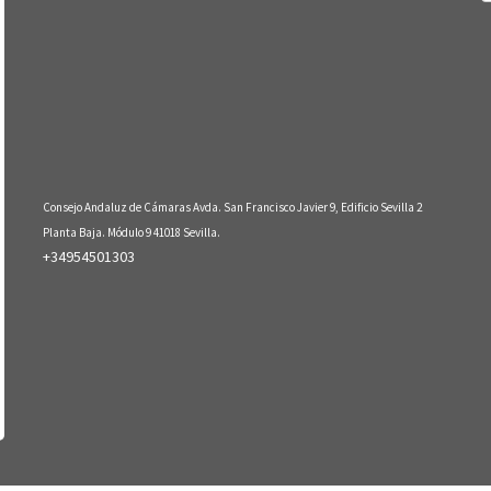
Consejo Andaluz de Cámaras Avda. San Francisco Javier 9, Edificio Sevilla 2
Planta Baja. Módulo 9 41018 Sevilla.
+34954501303