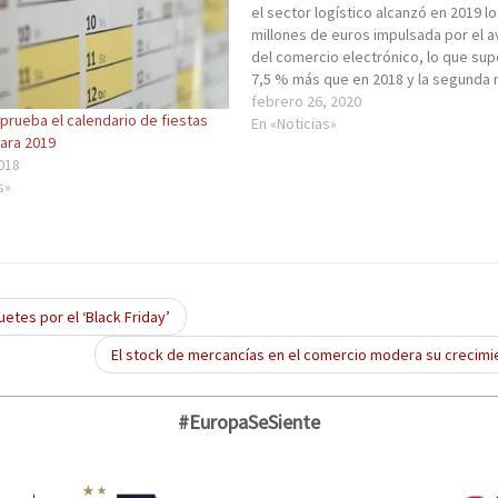
el sector logístico alcanzó en 2019 lo
millones de euros impulsada por el 
del comercio electrónico, lo que su
7,5 % más que en 2018 y la segunda 
cifra desde 2003, con Andalucía y Ar
febrero 26, 2020
prueba el calendario de fiestas
irrumpiendo en un mercado…
En «Noticias»
para 2019
018
s»
etes por el ‘Black Friday’
El stock de mercancías en el comercio modera su crecim
#EuropaSeSiente