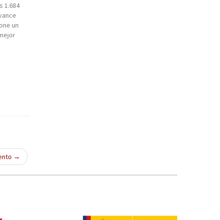
s 1.684
avance
pone un
mejor
agón
iento
→