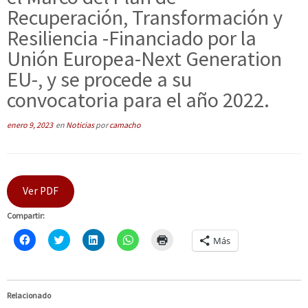
Recuperación, Transformación y
Resiliencia -Financiado por la
Unión Europea-Next Generation
EU-, y se procede a su
convocatoria para el año 2022.
enero 9, 2023
en
Noticias
por
camacho
Ver PDF
Compartir:
H
C
H
H
H
Más
a
l
a
a
a
z
i
z
z
z
c
c
c
c
c
l
k
l
l
l
i
t
i
i
i
c
o
c
c
c
Relacionado
p
s
p
p
p