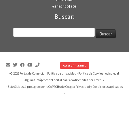
+34954501303
Buscar:
Buscar:
Acceso intranet
· © 2026
Portal de Comercio:
·
Política de privacidad
·
Política de Cookies
·
Aviso legal
·
·
Algunas imágenes del portal han sido diseñadas por Freepik
·
· Este Sitio está protegido por reCAPTCHA de Google:
Privacidad
y
Condiciones aplicadas
·