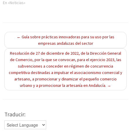
e
v
e
e
)
En «Noticias»
n
a
n
n
t
)
t
t
a
a
a
n
n
n
a
a
a
n
n
n
u
u
u
e
e
e
v
v
v
←
Guía sobre prácticas innovadoras para su uso por las
a
a
a
empresas andaluzas del sector
)
)
)
Resolución de 27 de diciembre de 2022, de la Dirección General
de Comercio, por la que se convocan, para el ejercicio 2023, las
subvenciones a conceder en régimen de concurrencia
competitiva destinadas a impulsar el asociacionismo comercial y
artesano, a promocionar y dinamizar el pequeño comercio
urbano y a promocionar la artesanía en Andalucía.
→
Traducir: