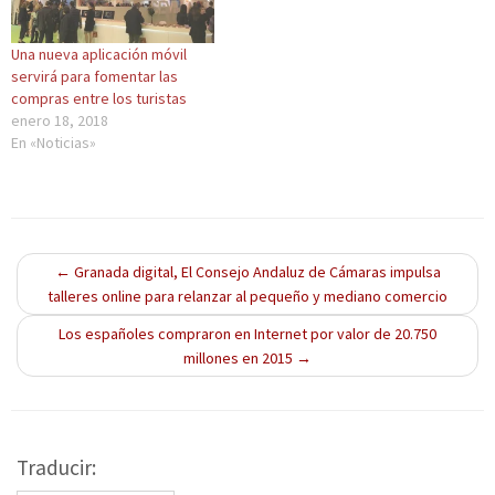
S
n
S
S
v
e
a
e
e
e
a
v
a
a
n
Una nueva aplicación móvil
b
e
b
b
t
r
n
r
r
a
servirá para fomentar las
e
t
e
e
n
compras entre los turistas
e
a
e
e
a
n
n
n
n
n
enero 18, 2018
u
a
u
u
u
En «Noticias»
n
n
n
n
e
a
u
a
a
v
v
e
v
v
a
e
v
e
e
)
n
a
n
n
t
)
t
t
a
a
a
n
n
n
a
a
a
←
Granada digital, El Consejo Andaluz de Cámaras impulsa
n
n
n
u
u
u
talleres online para relanzar al pequeño y mediano comercio
e
e
e
v
v
v
a
a
a
Los españoles compraron en Internet por valor de 20.750
)
)
)
millones en 2015
→
Traducir: