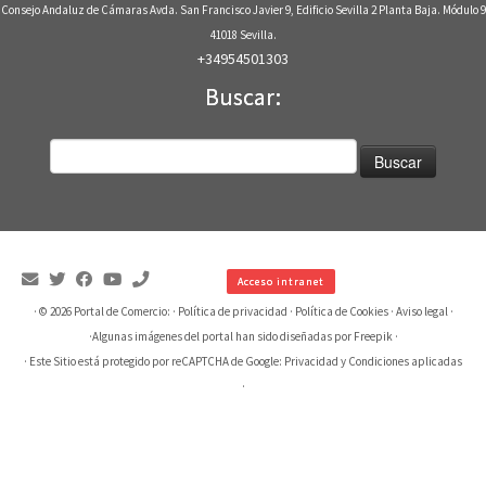
Consejo Andaluz de Cámaras Avda. San Francisco Javier 9, Edificio Sevilla 2 Planta Baja. Módulo 9
41018 Sevilla.
+34954501303
Buscar:
Buscar:
Acceso intranet
· © 2026
Portal de Comercio:
·
Política de privacidad
·
Política de Cookies
·
Aviso legal
·
·
Algunas imágenes del portal han sido diseñadas por Freepik
·
· Este Sitio está protegido por reCAPTCHA de Google:
Privacidad
y
Condiciones aplicadas
·