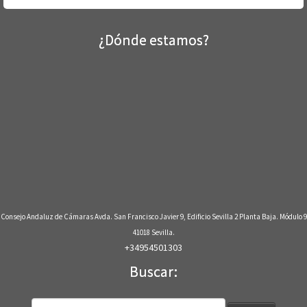
¿Dónde estamos?
Consejo Andaluz de Cámaras Avda. San Francisco Javier 9, Edificio Sevilla 2 Planta Baja. Módulo 9
41018 Sevilla.
+34954501303
Buscar:
Buscar: