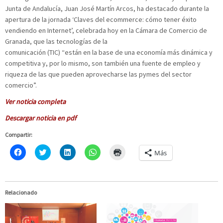
Junta de Andalucía, Juan José Martín Arcos, ha destacado durante la
apertura de la jornada ‘Claves del ecommerce: cómo tener éxito
vendiendo en Internet’, celebrada hoy en la Cámara de Comercio de
Granada, que las tecnologías de la
comunicación (TIC) “están en la base de una economía más dinámica y
competitiva y, por lo mismo, son también una fuente de empleo y
riqueza de las que pueden aprovecharse las pymes del sector
comercio”.
Ver noticia completa
Descargar noticia en pdf
Compartir:
H
C
H
H
H
Más
a
l
a
a
a
z
i
z
z
z
c
c
c
c
c
l
k
l
l
l
i
t
i
i
i
c
o
c
c
c
Relacionado
p
s
p
p
p
a
h
a
a
a
r
a
r
r
r
a
r
a
a
a
c
e
c
c
i