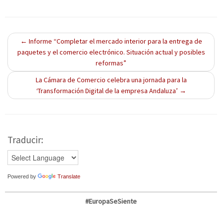
a
a
a
n
n
n
a
a
a
n
n
n
u
u
u
e
e
e
v
v
v
←
Informe “Completar el mercado interior para la entrega de
a
a
a
paquetes y el comercio electrónico. Situación actual y posibles
)
)
)
reformas”
La Cámara de Comercio celebra una jornada para la
‘Transformación Digital de la empresa Andaluza’
→
Traducir:
Powered by
Translate
#EuropaSeSiente