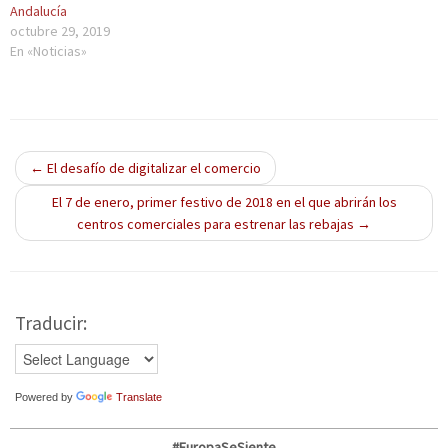
n
n
n
n
n
Andalucía
u
a
u
u
u
octubre 29, 2019
n
n
n
n
e
a
u
a
a
v
En «Noticias»
v
e
v
v
a
e
v
e
e
)
n
a
n
n
t
)
t
t
a
a
a
n
n
n
a
a
a
n
n
n
u
u
u
←
El desafío de digitalizar el comercio
e
e
e
v
v
v
El 7 de enero, primer festivo de 2018 en el que abrirán los
a
a
a
)
)
)
centros comerciales para estrenar las rebajas
→
Traducir:
Powered by
Translate
#EuropaSeSiente