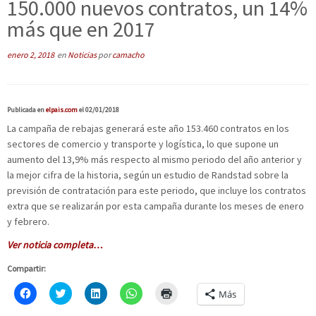
150.000 nuevos contratos, un 14%
más que en 2017
enero 2, 2018
en
Noticias
por
camacho
Publicada en
elpais.com
el 02/01/2018
La campaña de rebajas generará este año 153.460 contratos en los
sectores de comercio y transporte y logística, lo que supone un
aumento del 13,9% más respecto al mismo periodo del año anterior y
la mejor cifra de la historia, según un estudio de Randstad sobre la
previsión de contratación para este periodo, que incluye los contratos
extra que se realizarán por esta campaña durante los meses de enero
y febrero.
Ver noticia completa…
Compartir:
H
C
H
H
H
Más
a
l
a
a
a
z
i
z
z
z